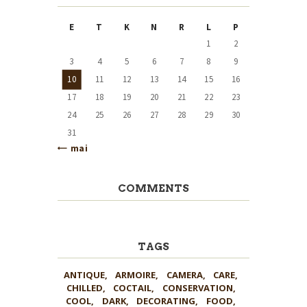
E
T
K
N
R
L
P
1
2
3
4
5
6
7
8
9
10
11
12
13
14
15
16
17
18
19
20
21
22
23
24
25
26
27
28
29
30
31
« mai
COMMENTS
TAGS
ANTIQUE
ARMOIRE
CAMERA
CARE
CHILLED
COCTAIL
CONSERVATION
COOL
DARK
DECORATING
FOOD