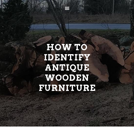
HOW TO
IDENTIFY
ANTIQUE
AVALEHT
WOODEN
ETTEVÕTTEST
FURNITURE
TEENUSED
KONTAKT