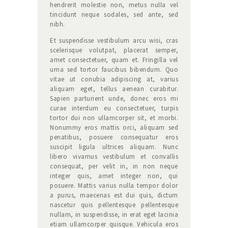
hendrerit molestie non, metus nulla vel
tincidunt neque sodales, sed ante, sed
nibh.
Et suspendisse vestibulum arcu wisi, cras
scelerisque volutpat, placerat semper,
amet consectetuer, quam et. Fringilla vel
urna sed tortor faucibus bibendum. Quo
vitae ut conubia adipiscing at, varius
aliquam eget, tellus aenean curabitur.
Sapien parturient unde, donec eros mi
curae interdum eu consectetuer, turpis
tortor dui non ullamcorper sit, et morbi.
Nonummy eros mattis orci, aliquam sed
penatibus, posuere consequatur eros
suscipit ligula ultrices aliquam. Nunc
libero vivamus vestibulum et convallis
consequat, per velit in, in non neque
integer quis, amet integer non, qui
posuere. Mattis varius nulla tempor dolor
a purus, maecenas est dui quis, dictum
nascetur quis pellentesque pellentesque
nullam, in suspendisse, in erat eget lacinia
etiam ullamcorper quisque. Vehicula eros