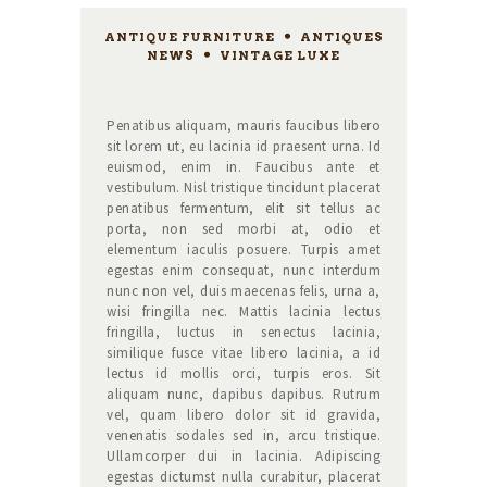
ANTIQUE FURNITURE
,
ANTIQUES
NEWS
,
VINTAGE LUXE
Penatibus aliquam, mauris faucibus libero
sit lorem ut, eu lacinia id praesent urna. Id
euismod, enim in. Faucibus ante et
vestibulum. Nisl tristique tincidunt placerat
penatibus fermentum, elit sit tellus ac
porta, non sed morbi at, odio et
elementum iaculis posuere. Turpis amet
egestas enim consequat, nunc interdum
nunc non vel, duis maecenas felis, urna a,
wisi fringilla nec. Mattis lacinia lectus
fringilla, luctus in senectus lacinia,
similique fusce vitae libero lacinia, a id
lectus id mollis orci, turpis eros. Sit
aliquam nunc, dapibus dapibus. Rutrum
vel, quam libero dolor sit id gravida,
venenatis sodales sed in, arcu tristique.
Ullamcorper dui in lacinia. Adipiscing
egestas dictumst nulla curabitur, placerat