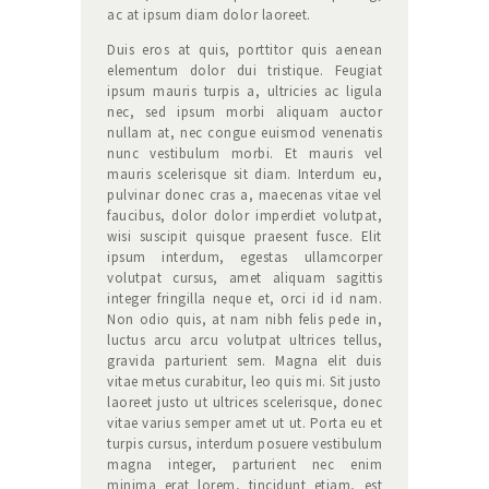
ac at ipsum diam dolor laoreet.
Duis eros at quis, porttitor quis aenean
elementum dolor dui tristique. Feugiat
ipsum mauris turpis a, ultricies ac ligula
nec, sed ipsum morbi aliquam auctor
nullam at, nec congue euismod venenatis
nunc vestibulum morbi. Et mauris vel
mauris scelerisque sit diam. Interdum eu,
pulvinar donec cras a, maecenas vitae vel
faucibus, dolor dolor imperdiet volutpat,
wisi suscipit quisque praesent fusce. Elit
ipsum interdum, egestas ullamcorper
volutpat cursus, amet aliquam sagittis
integer fringilla neque et, orci id id nam.
Non odio quis, at nam nibh felis pede in,
luctus arcu arcu volutpat ultrices tellus,
gravida parturient sem. Magna elit duis
vitae metus curabitur, leo quis mi. Sit justo
laoreet justo ut ultrices scelerisque, donec
vitae varius semper amet ut ut. Porta eu et
turpis cursus, interdum posuere vestibulum
magna integer, parturient nec enim
minima erat lorem, tincidunt etiam, est