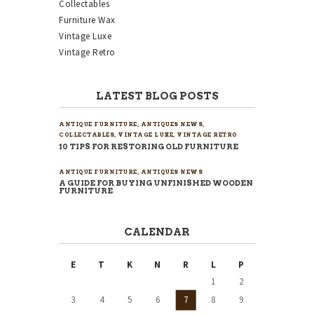
Collectables
Furniture Wax
Vintage Luxe
Vintage Retro
LATEST BLOG POSTS
ANTIQUE FURNITURE
,
ANTIQUES NEWS
,
COLLECTABLES
,
VINTAGE LUXE
,
VINTAGE RETRO
10 TIPS FOR RESTORING OLD FURNITURE
ANTIQUE FURNITURE
,
ANTIQUES NEWS
A GUIDE FOR BUYING UNFINISHED WOODEN
FURNITURE
CALENDAR
E
T
K
N
R
L
P
1
2
3
4
5
6
7
8
9