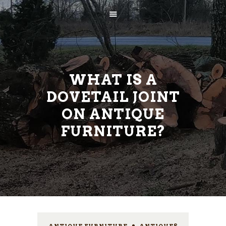
WHAT IS A
DOVETAIL JOINT
ON ANTIQUE
AVALEHT
FURNITURE?
ETTEVÕTTEST
TEENUSED
KONTAKT
ANTIQUE FURNITURE
,
ANTIQUES