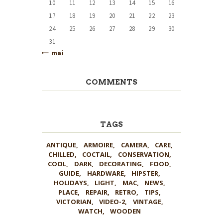
10
11
12
13
14
15
16
17
18
19
20
21
22
23
24
25
26
27
28
29
30
31
« mai
COMMENTS
TAGS
ANTIQUE
ARMOIRE
CAMERA
CARE
CHILLED
COCTAIL
CONSERVATION
COOL
DARK
DECORATING
FOOD
GUIDE
HARDWARE
HIPSTER
HOLIDAYS
LIGHT
MAC
NEWS
PLACE
REPAIR
RETRO
TIPS
VICTORIAN
VIDEO-2
VINTAGE
WATCH
WOODEN