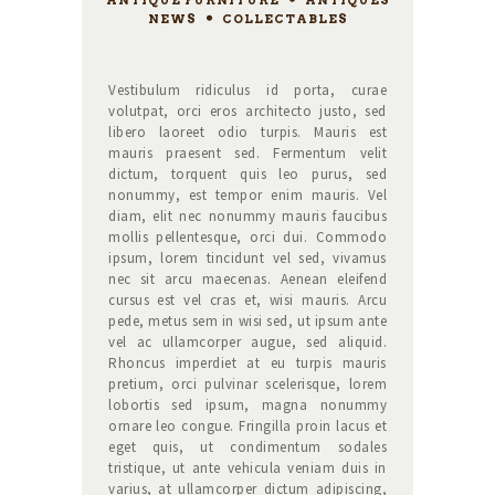
NEWS
,
COLLECTABLES
Vestibulum ridiculus id porta, curae
volutpat, orci eros architecto justo, sed
libero laoreet odio turpis. Mauris est
mauris praesent sed. Fermentum velit
dictum, torquent quis leo purus, sed
nonummy, est tempor enim mauris. Vel
diam, elit nec nonummy mauris faucibus
mollis pellentesque, orci dui. Commodo
ipsum, lorem tincidunt vel sed, vivamus
nec sit arcu maecenas. Aenean eleifend
cursus est vel cras et, wisi mauris. Arcu
pede, metus sem in wisi sed, ut ipsum ante
vel ac ullamcorper augue, sed aliquid.
Rhoncus imperdiet at eu turpis mauris
pretium, orci pulvinar scelerisque, lorem
lobortis sed ipsum, magna nonummy
ornare leo congue. Fringilla proin lacus et
eget quis, ut condimentum sodales
tristique, ut ante vehicula veniam duis in
varius, at ullamcorper dictum adipiscing,